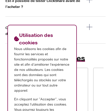
Est-il possible de tester ClickShare avant de
l’acheter ?
Comment obtenir un devis ou plus
d’informations sur ClickShare ?
Utilisation des
cookies
Nous utilisons les cookies afin de
fournir les services et
Nos
partenaires
fonctionnalités proposés sur notre
site et afin d’améliorer l’expérience
de nos utilisateurs. Les cookies
sont des données qui sont
téléchargés ou stockés sur votre
ordinateur ou sur tout autre
appareil.
En cliquant sur ”Accepter”, vous
acceptez l’utilisation des cookies.
Vous pourrez toujours les