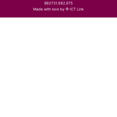
BE0731.682.975
Made with love by
ICT Link