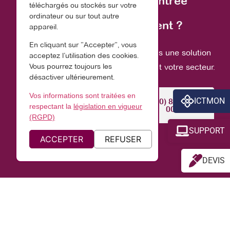
Prêt à
simplifier
la rentrée
téléchargés ou stockés sur votre
ordinateur ou sur tout autre
de votre établissement ?
appareil.
En cliquant sur ”Accepter”, vous
Chez ICT Link, on construit avec vous une solution
acceptez l’utilisation des cookies.
Vous pourrez toujours les
adaptée à votre réalité, vos équipes et votre secteur.
désactiver ultérieurement.
Vos informations sont traitées en
ICTMON
Demandez une
+32 (0) 81 13 68
respectant la
législation en vigueur
Démo
00
(RGPD)
SUPPORT
ACCEPTER
REFUSER
DEVIS