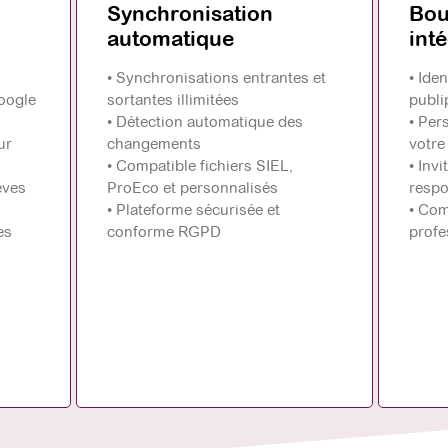
Synchronisation
Bou
automatique
int
• Synchronisations entrantes et
• Ide
oogle
sortantes illimitées
publi
• Détection automatique des
• Per
ur
changements
votre
• Compatible fichiers SIEL,
• Inv
èves
ProEco et personnalisés
respo
• Plateforme sécurisée et
• Com
es
conforme RGPD
profe